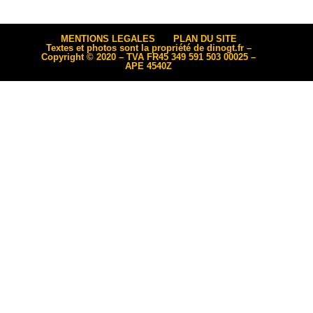
MENTIONS LEGALES
PLAN DU SITE
Textes et photos sont la propriété de dinogt.fr –
Copyright © 2020 – TVA FR45 349 591 503 00025 –
APE 4540Z