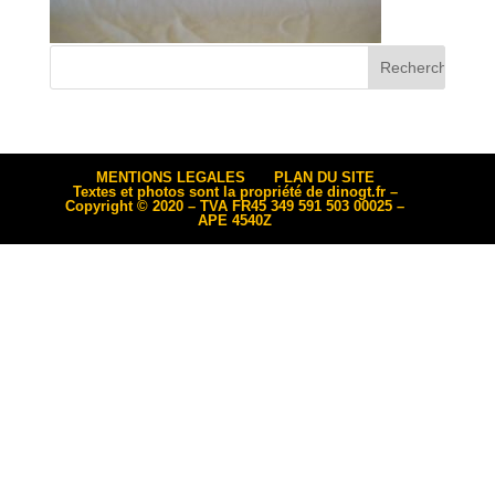
MENTIONS LEGALES
PLAN DU SITE
Textes et photos sont la propriété de dinogt.fr –
Copyright © 2020 – TVA FR45 349 591 503 00025 –
APE 4540Z