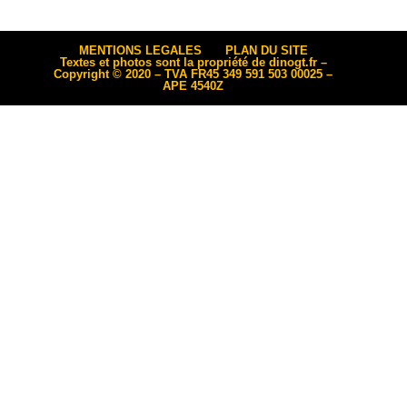
MENTIONS LEGALES
PLAN DU SITE
Textes et photos sont la propriété de dinogt.fr –
Copyright © 2020 – TVA FR45 349 591 503 00025 –
APE 4540Z