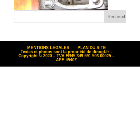
MENTIONS LEGALES
PLAN DU SITE
Textes et photos sont la propriété de dinogt.fr –
Copyright © 2020 – TVA FR45 349 591 503 00025 –
APE 4540Z