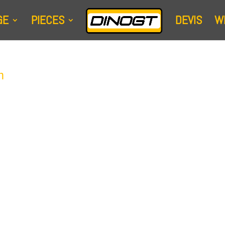
GE
PIECES
DEVIS
W
m