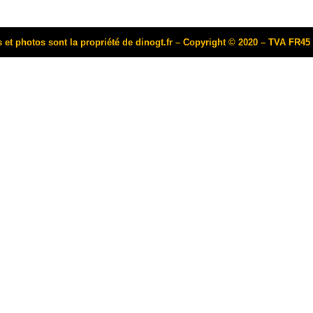
s et photos sont la propriété de dinogt.fr – Copyright © 2020 – TVA FR4