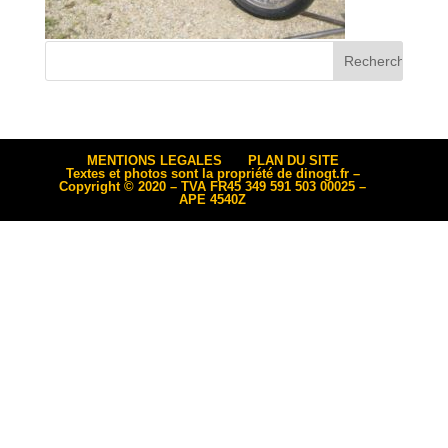
MENTIONS LEGALES
PLAN DU SITE
Textes et photos sont la propriété de dinogt.fr –
Copyright © 2020 – TVA FR45 349 591 503 00025 –
APE 4540Z